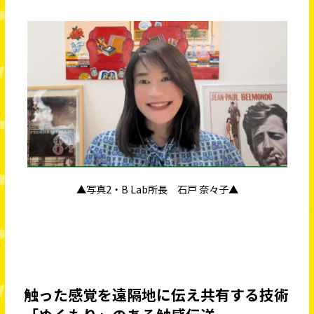
▲写真2・B Lab所長 石戸 奈々子▲
触った感覚を遠隔地に伝え共有する技術