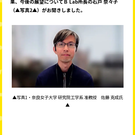
果、今後の展望についてＢ Lab所長の石戸 奈々子
（▲写真2▲）がお聞きしました。
▲写真1・奈良女子大学 研究院工学系 准教授 佐藤 克成氏
▲